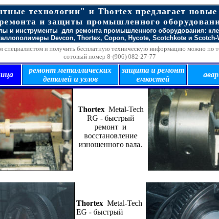
нтные технологии
" и Thortex предлагает новые
емонта и защиты промышленного оборудовани
лы и инструменты
для
ремонта промышленного оборудования: кл
таллополимеры
Devcon, Thortex,
Copon
, Hycote, Scotchkote
и
Scotch-
им специалистом и получить бесплатную техническую информацию можно по т
сотовый номер 8-(906) 082-27-77
ремонт металлических
защита и ремонт
ница
ава
деталей и узлов
емкостей
Thortex
Metal-Tech
RG - быстрый
ремонт и
восстановление
изношенного вала.
Thortex
Metal-Tech
E
G - быстрый