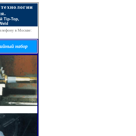
 технологии
я.
ей
Tip-Top,
Weld
елефону в Москве:
рийный набор