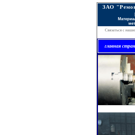
ЗАО "Ремо
р
Материа
ме
Связаться с наш
главная стра